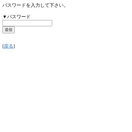
パスワードを入力して下さい。
▼パスワード
[
戻る
]