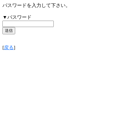
パスワードを入力して下さい。
▼パスワード
[
戻る
]