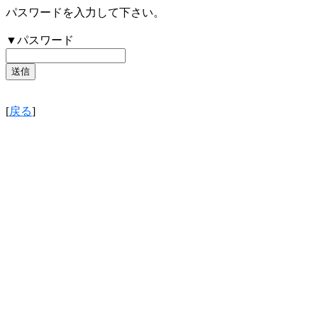
パスワードを入力して下さい。
▼パスワード
[
戻る
]