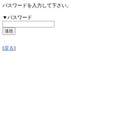
パスワードを入力して下さい。
▼パスワード
[
戻る
]