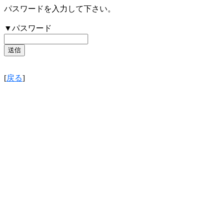
パスワードを入力して下さい。
▼パスワード
[
戻る
]