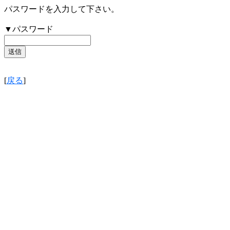
パスワードを入力して下さい。
▼パスワード
[
戻る
]