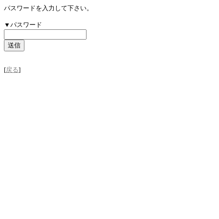
パスワードを入力して下さい。
▼パスワード
[
戻る
]