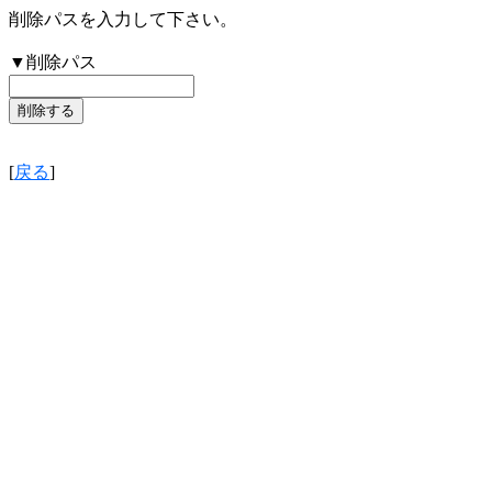
削除パスを入力して下さい。
▼削除パス
[
戻る
]