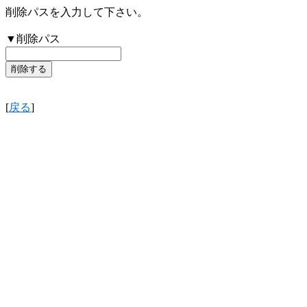
削除パスを入力して下さい。
▼削除パス
[
戻る
]