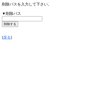
削除パスを入力して下さい。
▼削除パス
[
戻る
]