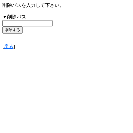
削除パスを入力して下さい。
▼削除パス
[
戻る
]