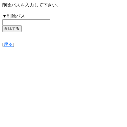
削除パスを入力して下さい。
▼削除パス
[
戻る
]