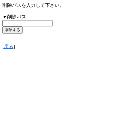
削除パスを入力して下さい。
▼削除パス
[
戻る
]