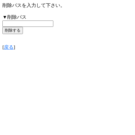
削除パスを入力して下さい。
▼削除パス
[
戻る
]