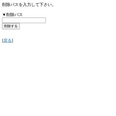
削除パスを入力して下さい。
▼削除パス
[
戻る
]