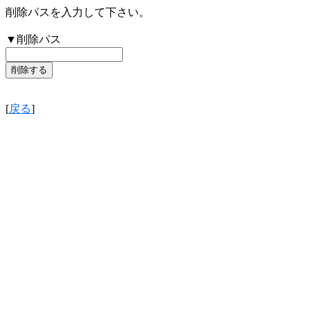
削除パスを入力して下さい。
▼削除パス
[
戻る
]