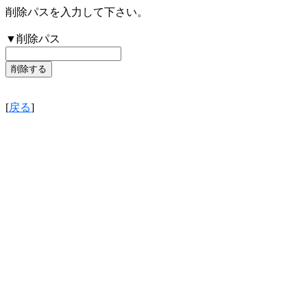
削除パスを入力して下さい。
▼削除パス
[
戻る
]