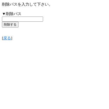
削除パスを入力して下さい。
▼削除パス
[
戻る
]