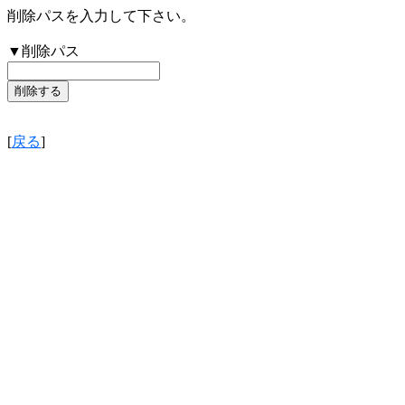
削除パスを入力して下さい。
▼削除パス
[
戻る
]