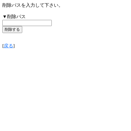
削除パスを入力して下さい。
▼削除パス
[
戻る
]