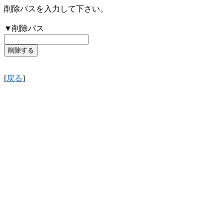
削除パスを入力して下さい。
▼削除パス
[
戻る
]