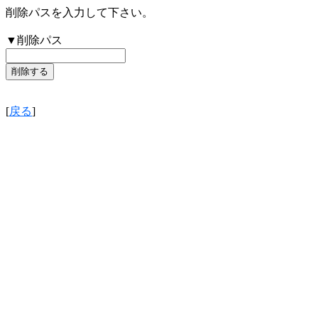
削除パスを入力して下さい。
▼削除パス
[
戻る
]