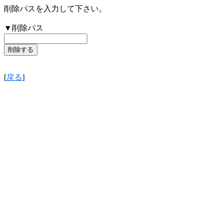
削除パスを入力して下さい。
▼削除パス
[
戻る
]