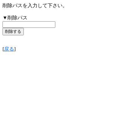
削除パスを入力して下さい。
▼削除パス
[
戻る
]