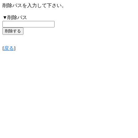
削除パスを入力して下さい。
▼削除パス
[
戻る
]