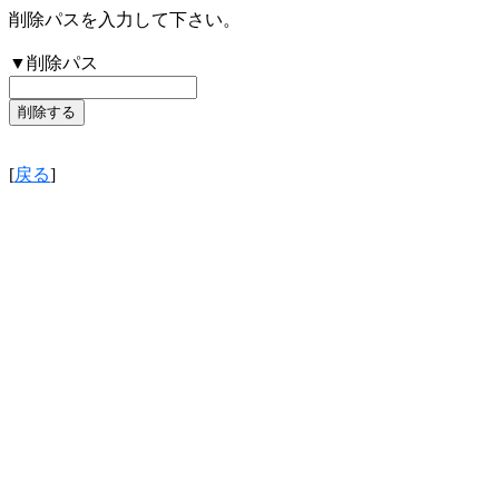
削除パスを入力して下さい。
▼削除パス
[
戻る
]