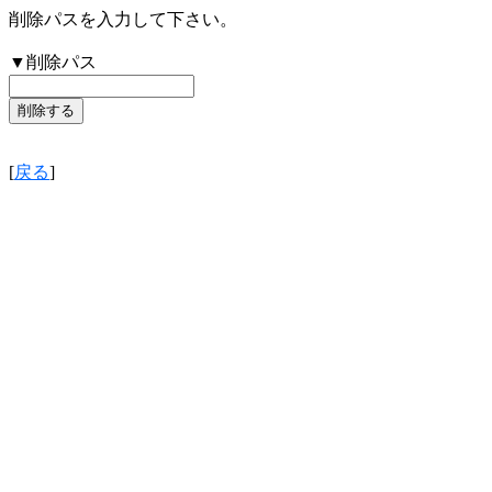
削除パスを入力して下さい。
▼削除パス
[
戻る
]