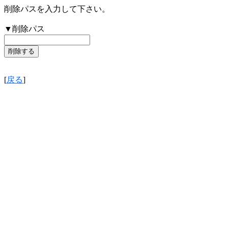
削除パスを入力して下さい。
▼削除パス
[
戻る
]