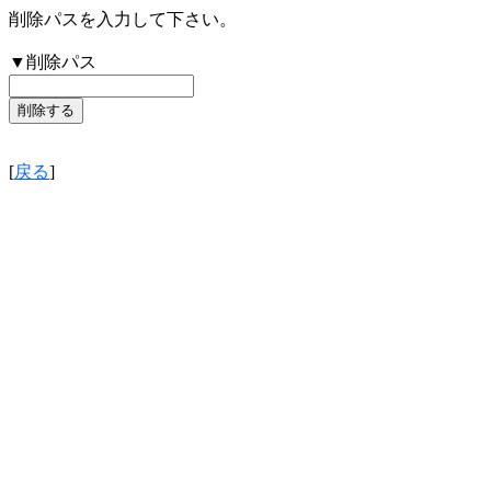
削除パスを入力して下さい。
▼削除パス
[
戻る
]