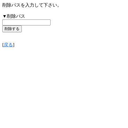
削除パスを入力して下さい。
▼削除パス
[
戻る
]