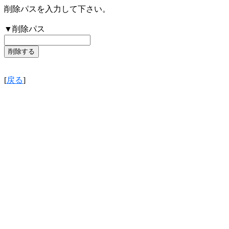
削除パスを入力して下さい。
▼削除パス
[
戻る
]