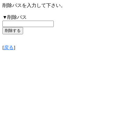
削除パスを入力して下さい。
▼削除パス
[
戻る
]