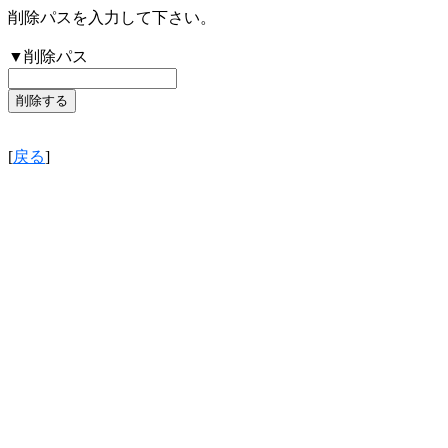
削除パスを入力して下さい。
▼削除パス
[
戻る
]