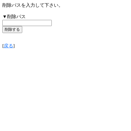
削除パスを入力して下さい。
▼削除パス
[
戻る
]