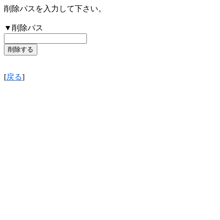
削除パスを入力して下さい。
▼削除パス
[
戻る
]