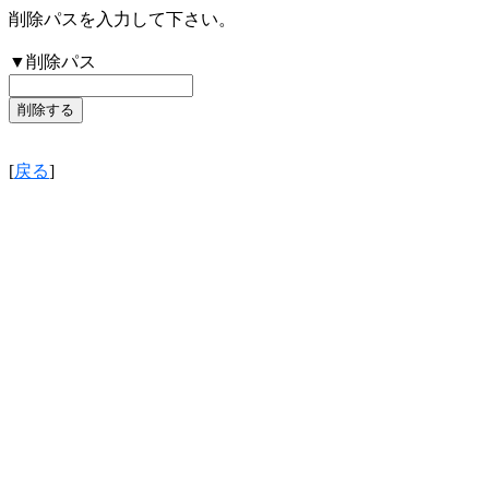
削除パスを入力して下さい。
▼削除パス
[
戻る
]