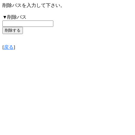
削除パスを入力して下さい。
▼削除パス
[
戻る
]