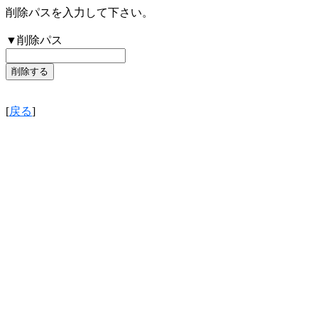
削除パスを入力して下さい。
▼削除パス
[
戻る
]