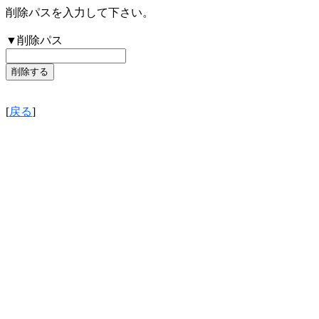
削除パスを入力して下さい。
▼削除パス
[
戻る
]