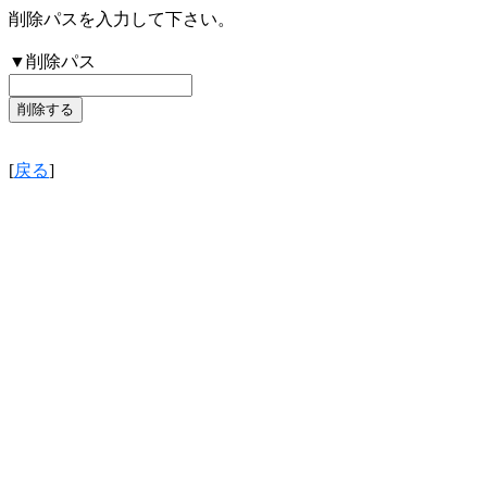
削除パスを入力して下さい。
▼削除パス
[
戻る
]