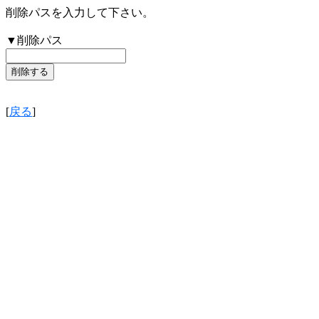
削除パスを入力して下さい。
▼削除パス
[
戻る
]