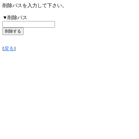
削除パスを入力して下さい。
▼削除パス
[
戻る
]