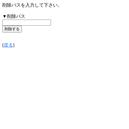
削除パスを入力して下さい。
▼削除パス
[
戻る
]