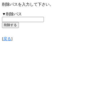
削除パスを入力して下さい。
▼削除パス
[
戻る
]