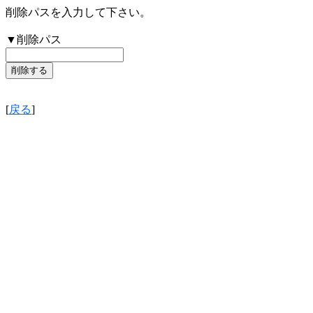
削除パスを入力して下さい。
▼削除パス
[
戻る
]