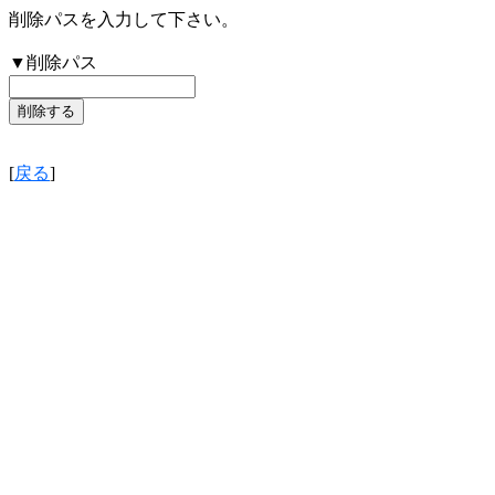
削除パスを入力して下さい。
▼削除パス
[
戻る
]