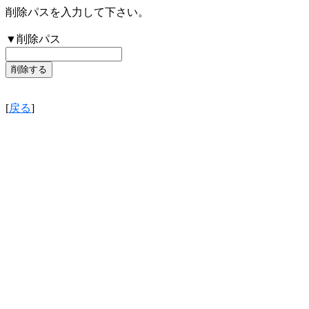
削除パスを入力して下さい。
▼削除パス
[
戻る
]