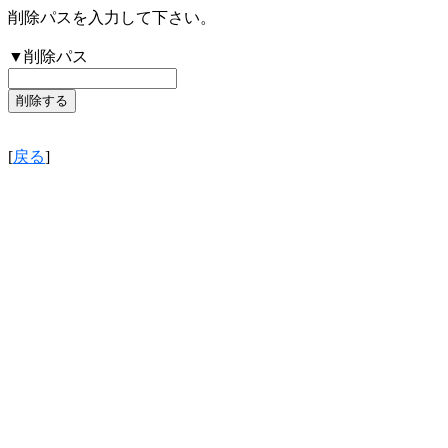
削除パスを入力して下さい。
▼削除パス
[
戻る
]