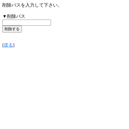
削除パスを入力して下さい。
▼削除パス
[
戻る
]