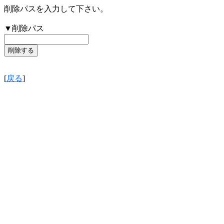
削除パスを入力して下さい。
▼削除パス
[
戻る
]